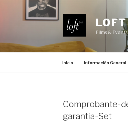
Saltar
al
contenido
LOFT
Films & Events
Inicio
Información General
Comprobante-d
garantia-Set