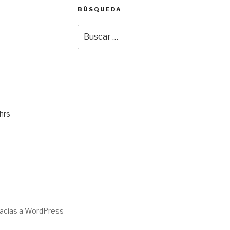
BÚSQUEDA
Buscar
por:
hrs
racias a WordPress