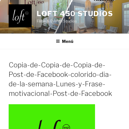
Saltar
al
LOFT 450 STUDIOS
contenido
Films & Events Studios
Menú
Copia-de-Copia-de-Copia-de-
Post-de-Facebook-colorido-dia-
de-la-semana-Lunes-y-Frase-
motivacional-Post-de-Facebook