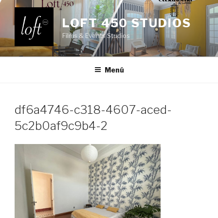
Saltar
al
LOFT 450 STUDIOS
contenido
Films & Events Studios
Menú
df6a4746-c318-4607-aced-
5c2b0af9c9b4-2