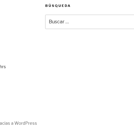
BÚSQUEDA
Buscar
por:
hrs
racias a WordPress