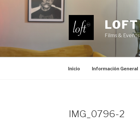
Saltar
al
contenido
LOFT
Films & Events
Inicio
Información General
IMG_0796-2