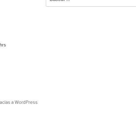
por:
hrs
racias a WordPress