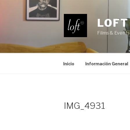
Saltar
al
contenido
LOFT
Films & Events
Inicio
Información General
IMG_4931