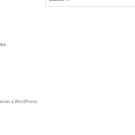
por:
hrs
racias a WordPress