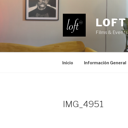
Saltar
al
contenido
LOFT
Films & Events
Inicio
Información General
IMG_4951