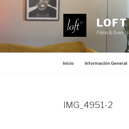
Saltar
al
contenido
LOFT
Films & Events
Inicio
Información General
IMG_4951-2