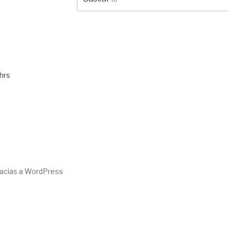
por:
hrs
racias a WordPress