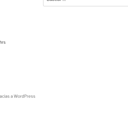
por:
hrs
racias a WordPress