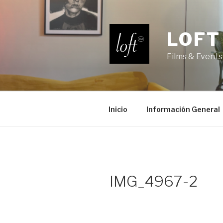
Saltar
al
contenido
LOFT
Films & Events
Inicio
Información General
IMG_4967-2