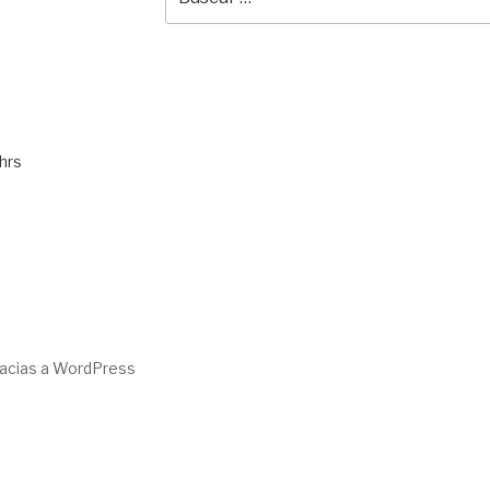
por:
hrs
racias a WordPress