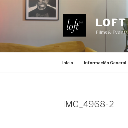
Saltar
al
contenido
LOFT
Films & Events
Inicio
Información General
IMG_4968-2