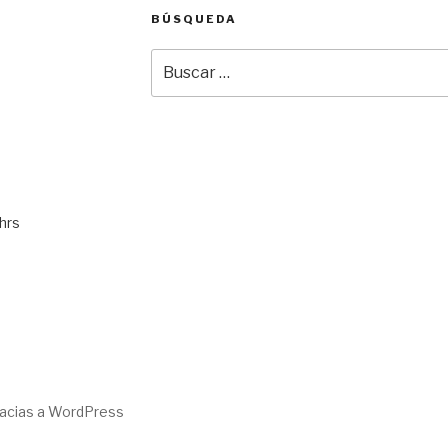
BÚSQUEDA
Buscar
por:
hrs
racias a WordPress