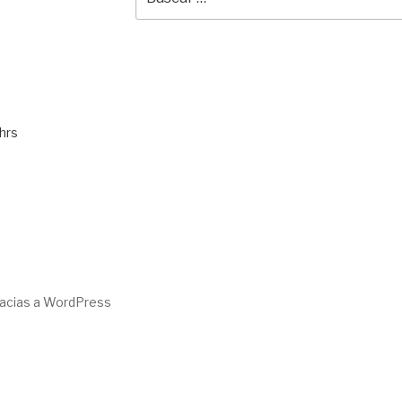
por:
hrs
racias a WordPress