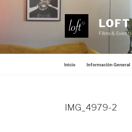
Saltar
al
contenido
LOFT
Films & Events
Inicio
Información General
IMG_4979-2