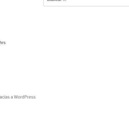
por:
hrs
racias a WordPress