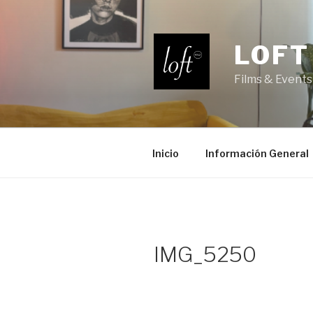
Saltar
al
contenido
LOFT
Films & Events
Inicio
Información General
IMG_5250