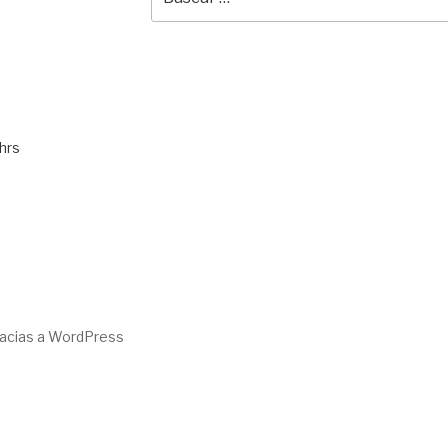
por:
hrs
racias a WordPress