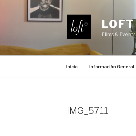
Saltar
al
contenido
LOFT
Films & Events
Inicio
Información General
IMG_5711