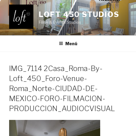
Saltar
al
LOFT 450 STUDIOS
contenido
Films & Events Studios
Menú
IMG_7114 2Casa_Roma-By-
Loft_450_Foro-Venue-
Roma_Norte-CIUDAD-DE-
MEXICO-FORO-FILMACION-
PRODUCCION_AUDIOCVISUAL