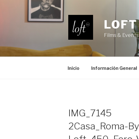
Saltar
al
contenido
LOFT
Films & Events
Inicio
Información General
IMG_7145
2Casa_Roma-By