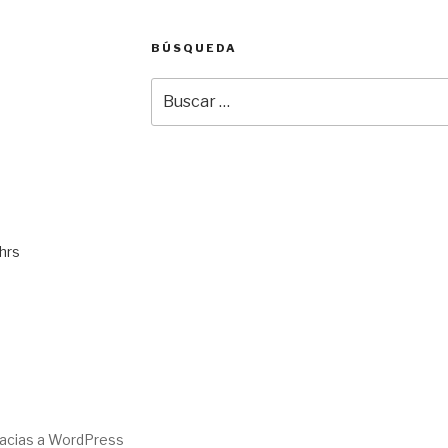
BÚSQUEDA
Buscar
por:
hrs
racias a WordPress