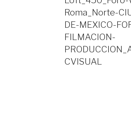
Loft_450_Foro-
Roma_Norte-CI
DE-MEXICO-FO
FILMACION-
PRODUCCION_
CVISUAL