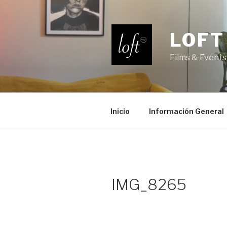
Saltar
al
contenido
LOFT
Films & Events
Inicio
Información General
IMG_8265