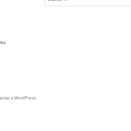
por:
hrs
racias a WordPress