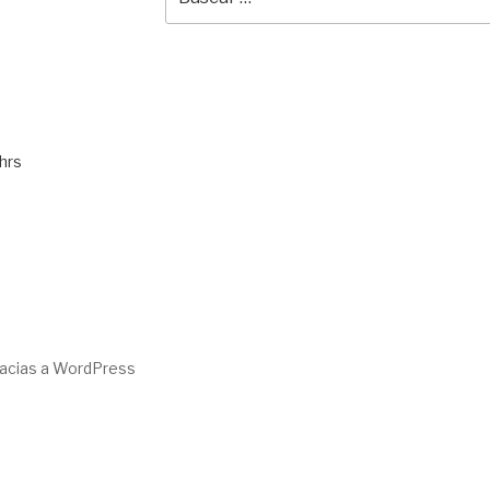
por:
hrs
racias a WordPress