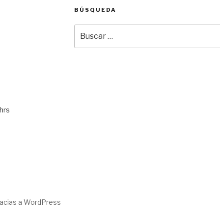
BÚSQUEDA
Buscar
por:
hrs
racias a WordPress