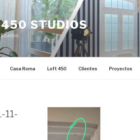
 450 STUDIOS
 Studios
Casa Roma
Loft 450
Clientes
Proyectos
-11-