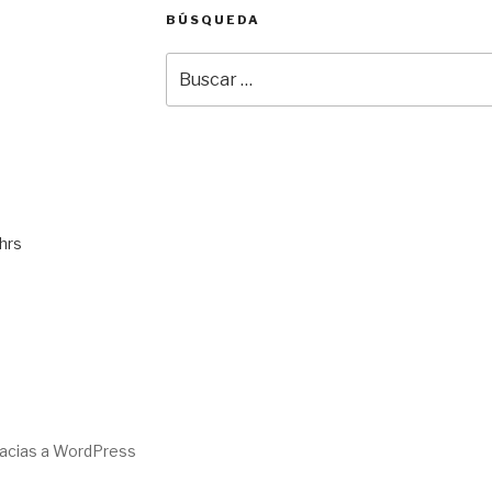
BÚSQUEDA
Buscar
por:
hrs
racias a WordPress