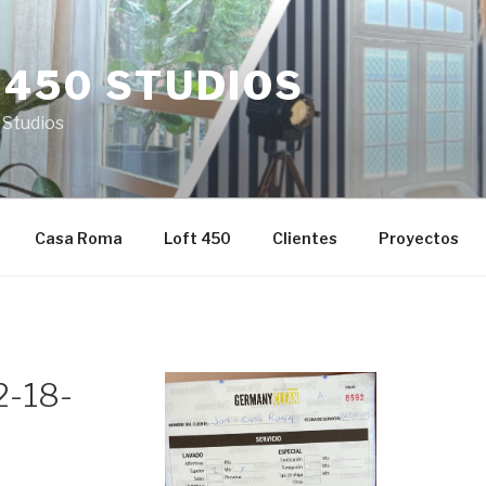
 450 STUDIOS
 Studios
Casa Roma
Loft 450
Clientes
Proyectos
-18-