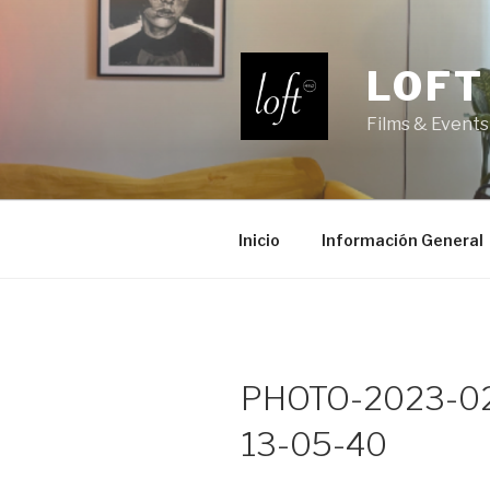
Saltar
al
contenido
LOFT
Films & Events
Inicio
Información General
PHOTO-2023-02
13-05-40