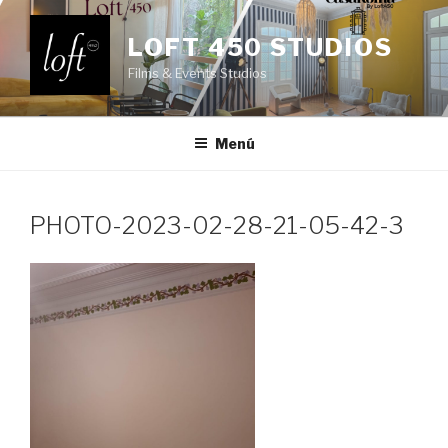
Saltar
al
LOFT 450 STUDIOS
contenido
Films & Events Studios
Menú
PHOTO-2023-02-28-21-05-42-3