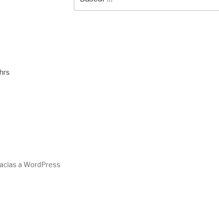
por:
hrs
racias a WordPress