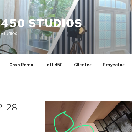
 450 STUDIOS
 Studios
Casa Roma
Loft 450
Clientes
Proyectos
2-28-