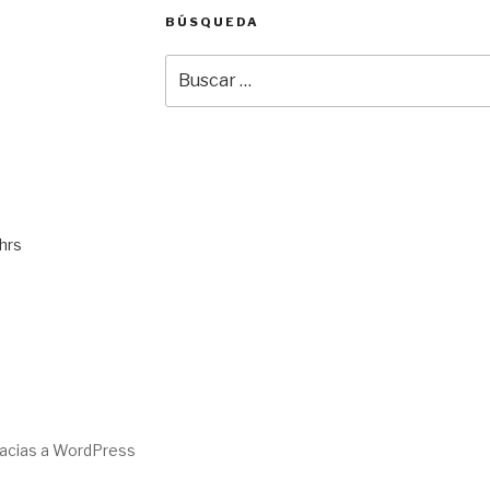
BÚSQUEDA
Buscar
por:
hrs
racias a WordPress