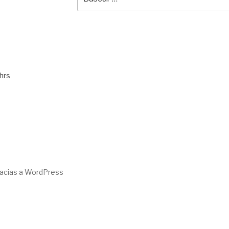
por:
hrs
racias a WordPress