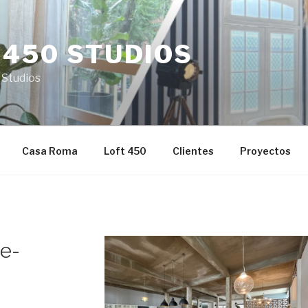
 450 STUDIOS
 Studios
Casa Roma
Loft 450
Clientes
Proyectos
e-