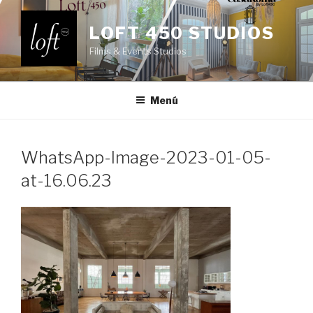
Saltar
al
LOFT 450 STUDIOS
contenido
Films & Events Studios
Menú
WhatsApp-Image-2023-01-05-
at-16.06.23