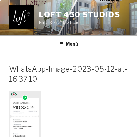
Saltar
al
LOFT 450 STUDIOS
contenido
Films & Events Studios
Menú
WhatsApp-Image-2023-05-12-at-
16.37.10