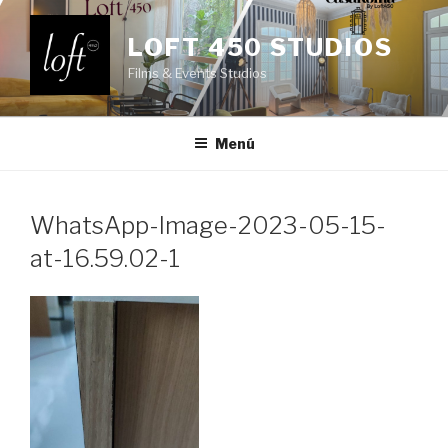
Saltar
al
LOFT 450 STUDIOS
contenido
Films & Events Studios
Menú
WhatsApp-Image-2023-05-15-
at-16.59.02-1