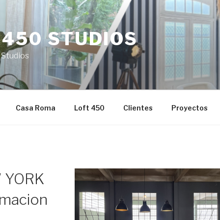
 450 STUDIOS
 Studios
Casa Roma
Loft 450
Clientes
Proyectos
W YORK
lmacion