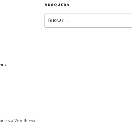
BÚSQUEDA
Buscar
por:
hrs
racias a WordPress