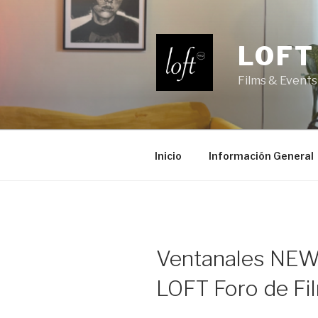
Saltar
al
contenido
LOFT
Films & Events
Inicio
Información General
Ventanales NE
LOFT Foro de Fi