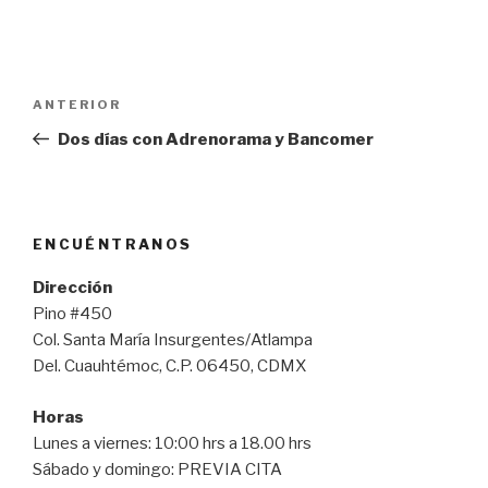
Navegación
Entrada
ANTERIOR
de
anterior:
Dos días con Adrenorama y Bancomer
entradas
ENCUÉNTRANOS
Dirección
Pino #450
Col. Santa María Insurgentes/Atlampa
Del. Cuauhtémoc, C.P. 06450, CDMX
Horas
Lunes a viernes: 10:00 hrs a 18.00 hrs
Sábado y domingo: PREVIA CITA