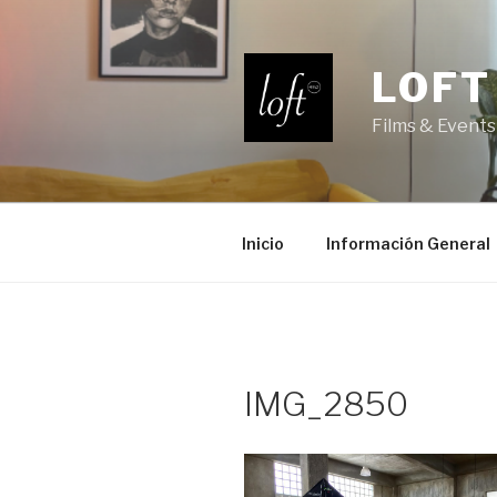
Saltar
al
contenido
LOFT
Films & Events
Inicio
Información General
IMG_2850