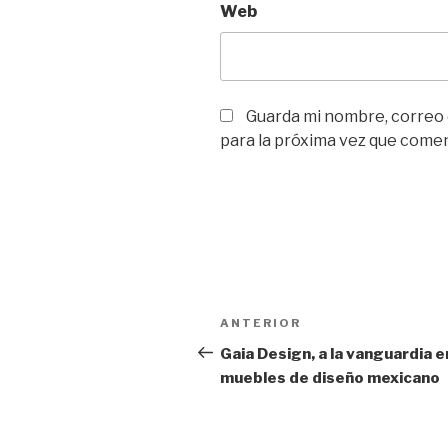
Web
Guarda mi nombre, correo
para la próxima vez que come
Navegación
Entrada
ANTERIOR
de
anterior:
Gaia Design, a la vanguardia e
muebles de diseño mexicano
entradas