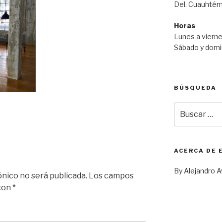
Del. Cuauhtém
Horas
Lunes a vierne
Sábado y domi
BÚSQUEDA
Buscar
por:
ACERCA DE 
By Alejandro A
ónico no será publicada.
Los campos
 con
*