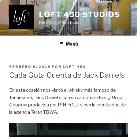
Saltar
al
LOFT 450 STUDIOS
contenido
Films & Events Studios
Menú
PUBLICADO
FEBRERO 6, 2019
POR
LOFT 450
EL
Cada Gota Cuenta de Jack Daniels
En esta ocasión nos visitó el whisky más famoso de
Tennessee, Jack Daniel´s con su campaña
«Every Drop
Counts»
producida por PINHOLE y con la creatividad de
la agencia Teran TBWA.