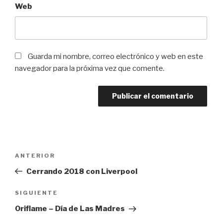
Web
Guarda mi nombre, correo electrónico y web en este
navegador para la próxima vez que comente.
Navegación
Entrada
ANTERIOR
de
anterior:
Cerrando 2018 con Liverpool
entradas
Siguiente
SIGUIENTE
entrada
Oriflame – Día de Las Madres