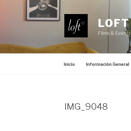
Saltar
al
contenido
LOFT
Films & Events
Inicio
Información General
IMG_9048