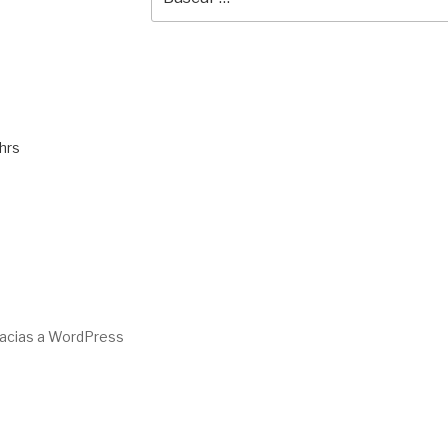
por:
hrs
racias a WordPress