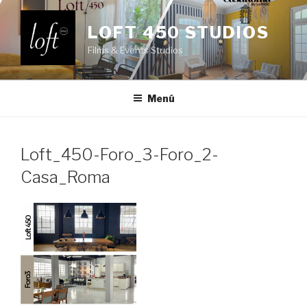
Saltar
al
LOFT 450 STUDIOS
contenido
Films & Events Studios
Menú
Loft_450-Foro_3-Foro_2-
Casa_Roma