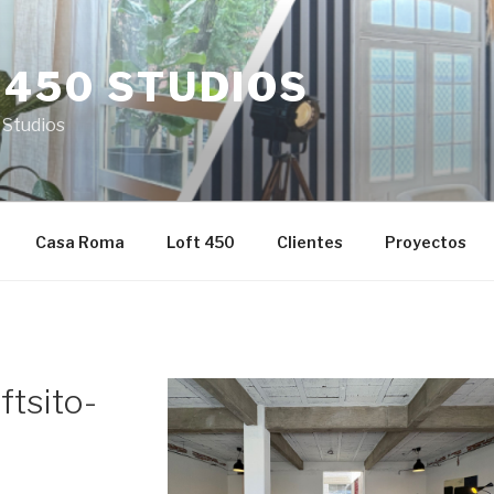
 450 STUDIOS
 Studios
Casa Roma
Loft 450
Clientes
Proyectos
tsito-