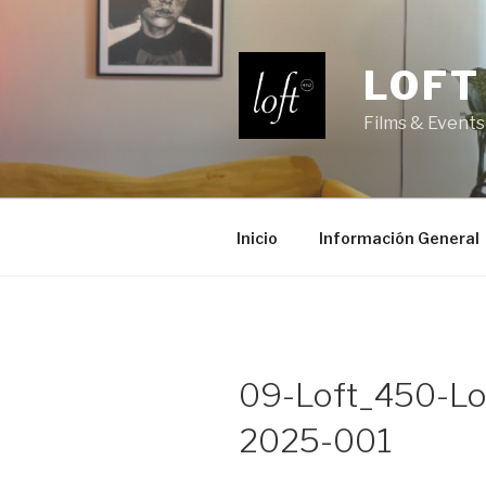
Saltar
al
contenido
LOFT
Films & Events
Inicio
Información General
09-Loft_450-Lof
2025-001