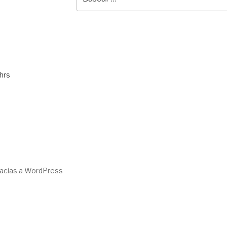
por:
hrs
racias a WordPress