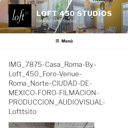
Saltar
al
LOFT 450 STUDIOS
contenido
Films & Events Studios
Menú
IMG_7875-Casa_Roma-By-
Loft_450_Foro-Venue-
Roma_Norte-CIUDAD-DE-
MEXICO-FORO-FILMACION-
PRODUCCION_AUDIOVISUAL-
Lofttsito