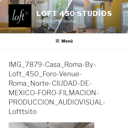
Saltar
al
LOFT 450 STUDIOS
contenido
Films & Events Studios
Menú
IMG_7879-Casa_Roma-By-
Loft_450_Foro-Venue-
Roma_Norte-CIUDAD-DE-
MEXICO-FORO-FILMACION-
PRODUCCION_AUDIOVISUAL-
Lofttsito