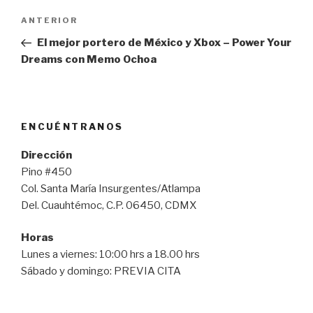
Navegación
Entrada
ANTERIOR
de
anterior:
El mejor portero de México y Xbox – Power Your
entradas
Dreams con Memo Ochoa
ENCUÉNTRANOS
Dirección
Pino #450
Col. Santa María Insurgentes/Atlampa
Del. Cuauhtémoc, C.P. 06450, CDMX
Horas
Lunes a viernes: 10:00 hrs a 18.00 hrs
Sábado y domingo: PREVIA CITA