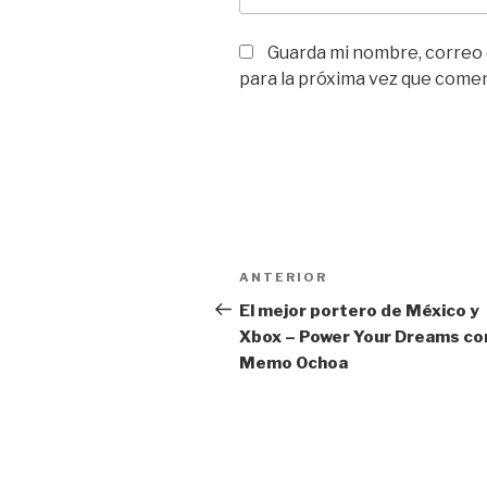
Guarda mi nombre, correo
para la próxima vez que come
Navegación
Entrada
ANTERIOR
de
anterior:
El mejor portero de México y
Xbox – Power Your Dreams co
entradas
Memo Ochoa