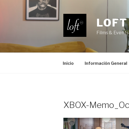
Saltar
al
contenido
LOFT
Films & Events
Inicio
Información General
XBOX-Memo_Och