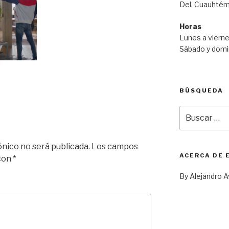
Del. Cuauhtém
Horas
Lunes a vierne
Sábado y domi
BÚSQUEDA
Buscar
por:
ónico no será publicada.
Los campos
ACERCA DE 
 con
*
By Alejandro A