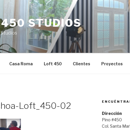
 450 STUDIOS
 Studios
Casa Roma
Loft 450
Clientes
Proyectos
ENCUÉNTRA
oa-Loft_450-02
Dirección
Pino #450
Col. Santa Ma