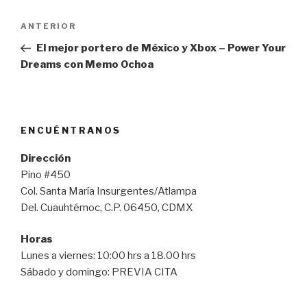
Navegación
Entrada
ANTERIOR
de
anterior:
El mejor portero de México y Xbox – Power Your
entradas
Dreams con Memo Ochoa
ENCUÉNTRANOS
Dirección
Pino #450
Col. Santa María Insurgentes/Atlampa
Del. Cuauhtémoc, C.P. 06450, CDMX
Horas
Lunes a viernes: 10:00 hrs a 18.00 hrs
Sábado y domingo: PREVIA CITA