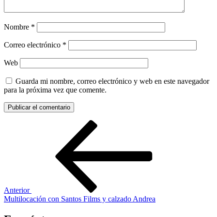
Nombre
*
Correo electrónico
*
Web
Guarda mi nombre, correo electrónico y web en este navegador
para la próxima vez que comente.
Navegación
Entrada
anterior:
de
entradas
Anterior
Multilocación con Santos Films y calzado Andrea