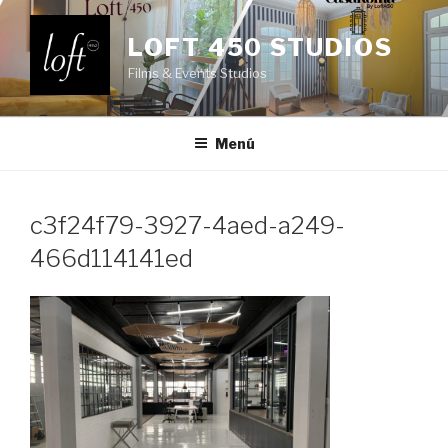
Saltar
al
LOFT 450 STUDIOS
contenido
Films & Events Studios
Menú
c3f24f79-3927-4aed-a249-
466d114141ed