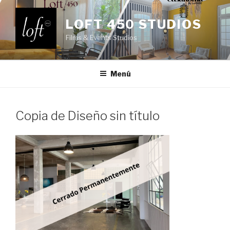
Saltar
al
LOFT 450 STUDIOS
contenido
Films & Events Studios
Menú
Copia de Diseño sin título