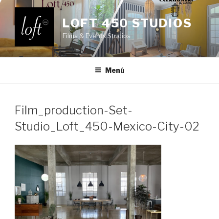
Saltar
al
LOFT 450 STUDIOS
contenido
Films & Events Studios
Menú
Film_production-Set-
Studio_Loft_450-Mexico-City-02