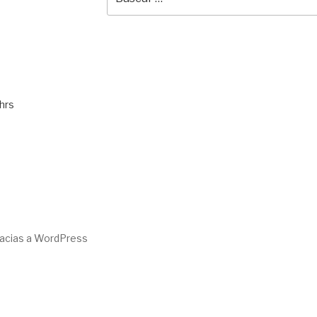
por:
hrs
racias a WordPress