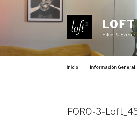
Saltar
al
contenido
LOFT
Films & Events
Inicio
Información General
FORO-3-Loft_4