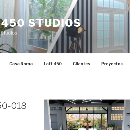
 450 STUDIOS
 Studios
Casa Roma
Loft 450
Clientes
Proyectos
50-018