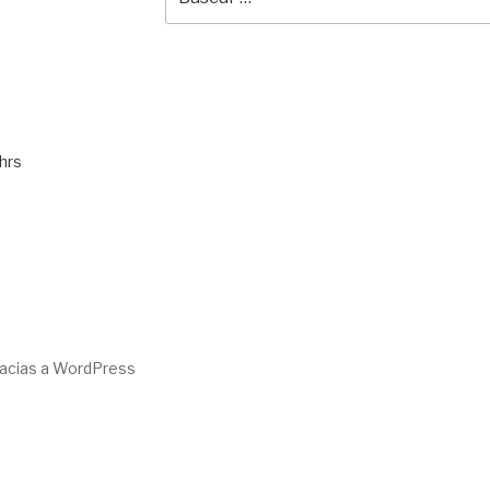
por:
hrs
racias a WordPress