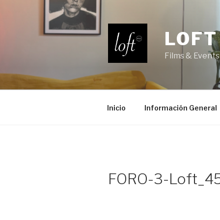
Saltar
al
contenido
LOFT
Films & Events
Inicio
Información General
FORO-3-Loft_4