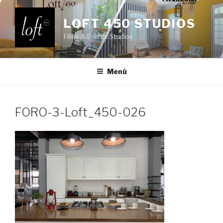
Saltar
al
LOFT 450 STUDIOS
contenido
Films & Events Studios
Menú
FORO-3-Loft_450-026