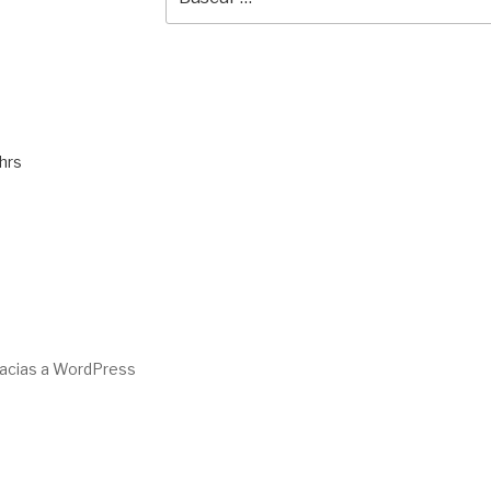
por:
hrs
racias a WordPress