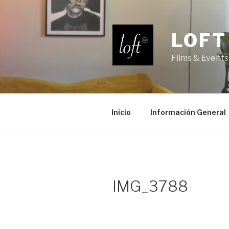
Saltar
al
contenido
LOFT
Films & Events
Inicio
Información General
IMG_3788