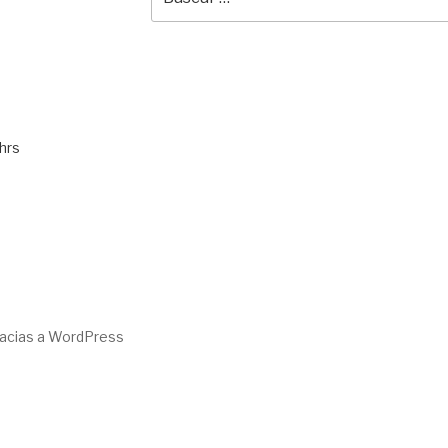
por:
hrs
racias a WordPress