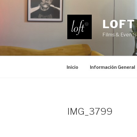
Saltar
al
contenido
LOFT
Films & Events
Inicio
Información General
IMG_3799