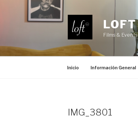
Saltar
al
contenido
LOFT
Films & Events
Inicio
Información General
IMG_3801