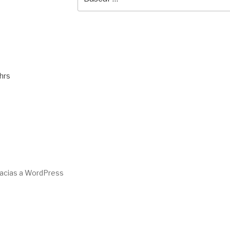
por:
hrs
racias a WordPress