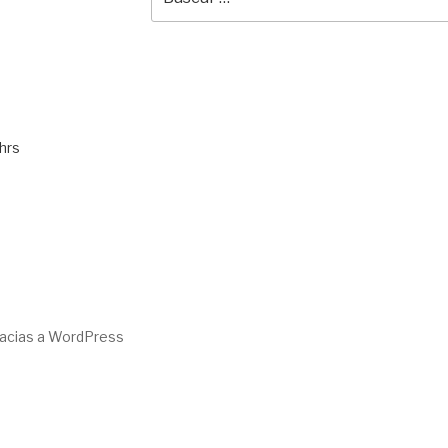
por:
hrs
racias a WordPress