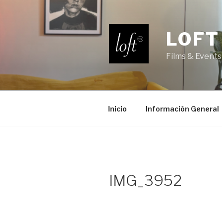
Saltar
al
contenido
LOFT
Films & Events
Inicio
Información General
IMG_3952