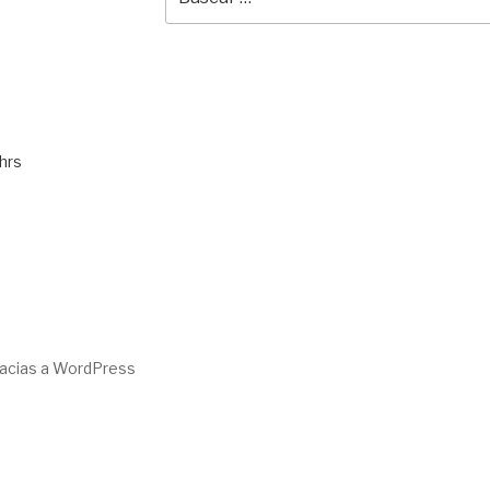
por:
hrs
racias a WordPress