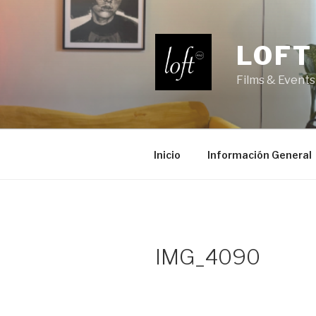
Saltar
al
contenido
LOFT
Films & Events
Inicio
Información General
IMG_4090